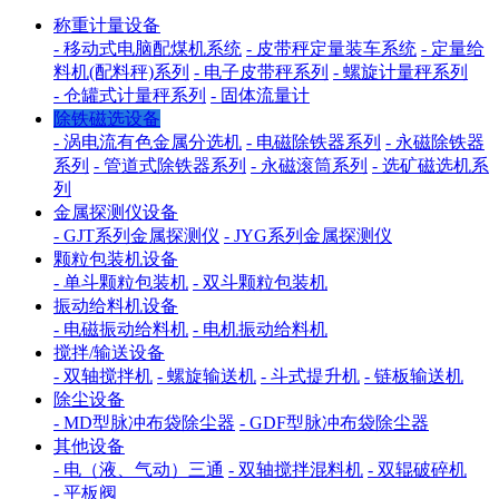
称重计量设备
- 移动式电脑配煤机系统
- 皮带秤定量装车系统
- 定量给
料机(配料秤)系列
- 电子皮带秤系列
- 螺旋计量秤系列
- 仓罐式计量秤系列
- 固体流量计
除铁磁选设备
- 涡电流有色金属分选机
- 电磁除铁器系列
- 永磁除铁器
系列
- 管道式除铁器系列
- 永磁滚筒系列
- 选矿磁选机系
列
金属探测仪设备
- GJT系列金属探测仪
- JYG系列金属探测仪
颗粒包装机设备
- 单斗颗粒包装机
- 双斗颗粒包装机
振动给料机设备
- 电磁振动给料机
- 电机振动给料机
搅拌/输送设备
- 双轴搅拌机
- 螺旋输送机
- 斗式提升机
- 链板输送机
除尘设备
- MD型脉冲布袋除尘器
- GDF型脉冲布袋除尘器
其他设备
- 电（液、气动）三通
- 双轴搅拌混料机
- 双辊破碎机
- 平板阀