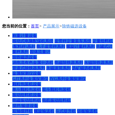
您当前的位置：
首页
>
产品展示
>
除铁磁选设备
称重计量设备
移动式电脑配煤机系统
皮带秤定量装车系统
定量给料机
(配料秤)系列
电子皮带秤系列
螺旋计量秤系列
仓罐式计
量秤系列
固体流量计
除铁磁选设备
涡电流有色金属分选机
电磁除铁器系列
永磁除铁器系列
管道式除铁器系列
永磁滚筒系列
选矿磁选机系列
金属探测仪设备
GJT系列金属探测仪
JYG系列金属探测仪
颗粒包装机设备
单斗颗粒包装机
双斗颗粒包装机
振动给料机设备
电磁振动给料机
电机振动给料机
搅拌/输送设备
双轴搅拌机
螺旋输送机
斗式提升机
链板输送机