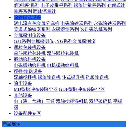
(配料秤)系列
电子皮带秤系列
螺旋计量秤系列
仓罐式计
量秤系列
固体流量计
除铁磁选设备
涡电流有色金属分选机
电磁除铁器系列
永磁除铁器系列
管道式除铁器系列
永磁滚筒系列
选矿磁选机系列
金属探测仪设备
GJT系列金属探测仪
JYG系列金属探测仪
颗粒包装机设备
单斗颗粒包装机
双斗颗粒包装机
振动给料机设备
电磁振动给料机
电机振动给料机
搅拌/输送设备
双轴搅拌机
螺旋输送机
斗式提升机
链板输送机
除尘设备
MD型脉冲布袋除尘器
GDF型脉冲布袋除尘器
其他设备
电（液、气动）三通
双轴搅拌混料机
双辊破碎机
平板
阀
设备配件专区
产品展示