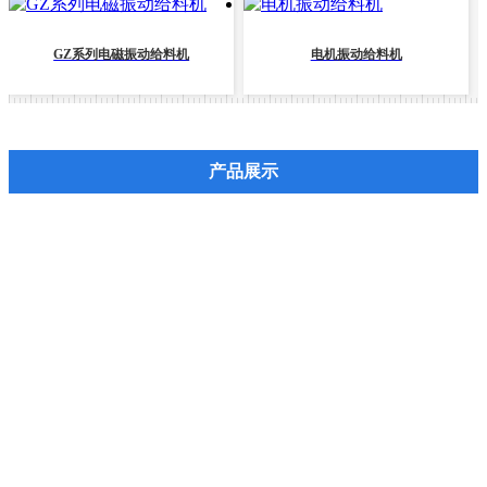
GZ系列电磁振动给料机
电机振动给料机
产品展示
称重计量设备
移动式电脑配煤机系统
皮带秤定量装车系统
定量给料机(配料秤)系列
电子皮带秤系列