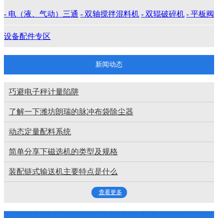
- 电（液、气动）三通
- 双轴搅拌混料机
- 双辊破碎机
- 平板阀
设备配件专区
新闻动态
巧避电子秤计量陷阱
了解一下潍坊朗瑞的脉冲布袋除尘器
动态定量配料系统
简单分享下磁选机的类型及规格
装配链式输送机主要特点是什么
查看更多